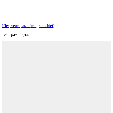
Перейти
к
содержимому
Шеф телеграма (telegram chief)
телеграм портал