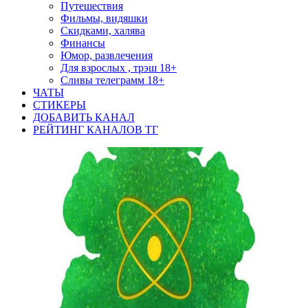
Путешествия
Фильмы, видяшки
Скидками, халява
Финансы
Юмор, развлечения
Для взрослых , трэш 18+
Сливы телеграмм 18+
ЧАТЫ
СТИКЕРЫ
ДОБАВИТЬ КАНАЛ
РЕЙТИНГ КАНАЛОВ ТГ