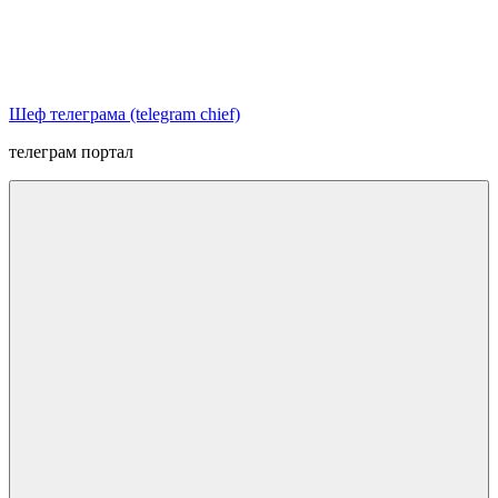
Перейти
к
содержимому
Шеф телеграма (telegram chief)
телеграм портал