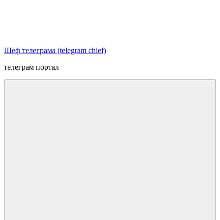
Перейти
к
содержимому
Шеф телеграма (telegram chief)
телеграм портал