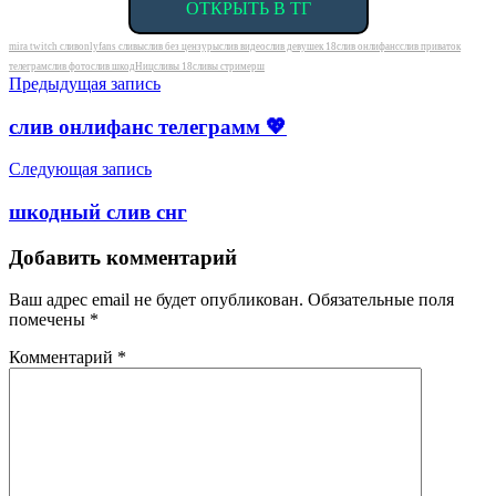
ОТКРЫТЬ В ТГ
Метки
mira twitch слив
onlyfans сливы
слив без цензуры
слив видео
слив девушек 18
слив онлифанс
слив приваток
телеграм
слив фото
слив шкодHиц
сливы 18
сливы стримерш
Навигация
Предыдущая запись
по
слив онлифанс телеграмм 💖
записям
Следующая запись
шкодный слив снг
Добавить комментарий
Ваш адрес email не будет опубликован.
Обязательные поля
помечены
*
Комментарий
*