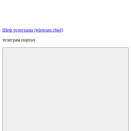
Перейти
к
содержимому
Шеф телеграма (telegram chief)
телеграм портал