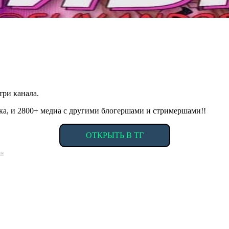
три канала.
ика, и 2800+ медиа с другими блогершами и стримершами!!
ОТКРЫТЬ В ТГ
ры