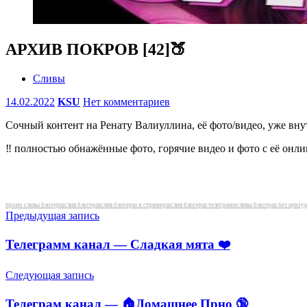
АРХИВ ПОКРОВ [42]🍑
Сливы
14.02.2022
KSU
Нет комментариев
Сочный контент на Ренату Валиуллина, её фото/видео, уже вну
‼️ полностью обнажённые фото, горячие видео и фото с её онл
Метки
проно сливы блогерш
слив блогерш
слив блогерш и стримерш
слив блогерш телеграмм
сливы блогерш без цензу
Навигация
Предыдущая запись
по
Телеграмм канал — Сладкая мята ❤️
записям
Следующая запись
Телеграм канал — 🏠Домашнее Прно 🔞