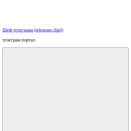
Перейти
к
содержимому
Шеф телеграма (telegram chief)
телеграм портал