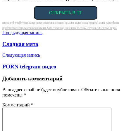
ОТКРЫТЬ В ТГ
Метки
вписки
гей тг
гей телеграм
парни
перископ
слив без цензуры
слив видео
слив девушек 18
слив парней
слив
приватного телеграма
слив скинов
слив фото
слив шкодHиц
сливы 18
сливы telegram 18+
слитые видео
Навигация
Предыдущая запись
по
Сладкая мята
записям
Следующая запись
PORN telegram видео
Добавить комментарий
Ваш адрес email не будет опубликован.
Обязательные поля
помечены
*
Комментарий
*