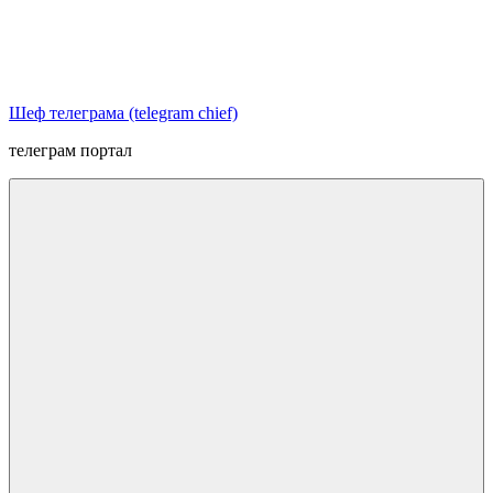
Перейти
к
содержимому
Шеф телеграма (telegram chief)
телеграм портал