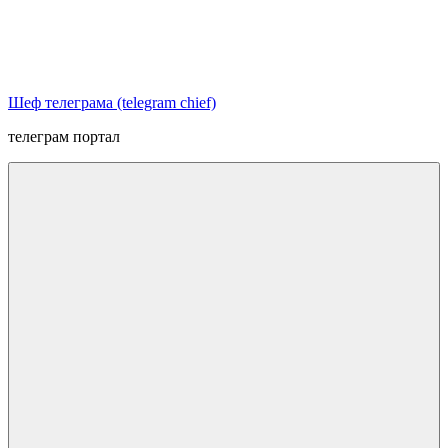
Перейти
к
содержимому
Шеф телеграма (telegram chief)
телеграм портал