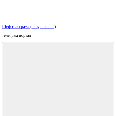
Перейти
к
содержимому
Шеф телеграма (telegram chief)
телеграм портал