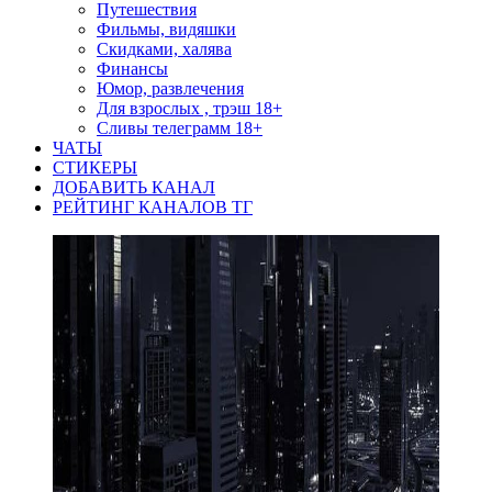
Путешествия
Фильмы, видяшки
Скидками, халява
Финансы
Юмор, развлечения
Для взрослых , трэш 18+
Сливы телеграмм 18+
ЧАТЫ
СТИКЕРЫ
ДОБАВИТЬ КАНАЛ
РЕЙТИНГ КАНАЛОВ ТГ