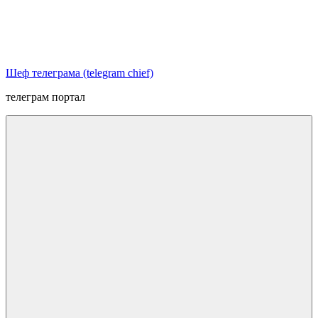
Перейти
к
содержимому
Шеф телеграма (telegram chief)
телеграм портал