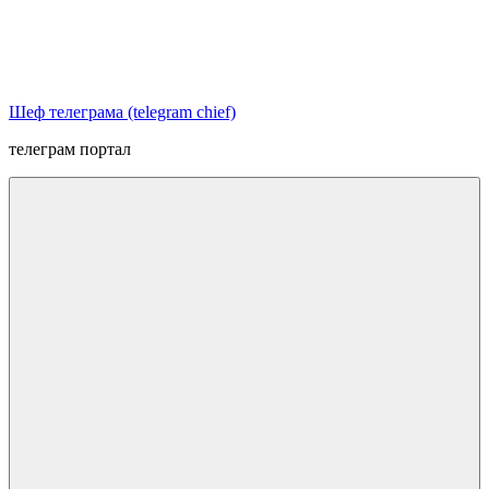
Перейти
к
содержимому
Шеф телеграма (telegram chief)
телеграм портал