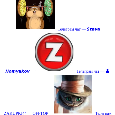
Телеграм чат — 𝙎𝙩𝙖𝙮𝙖
𝙃𝙤𝙢𝙮𝙖𝙠𝙤𝙫
Телеграм чат — 👻
ZAKUPKI44 — OFFTOP
Телеграм