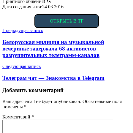
Приятного общения! 🦄
Дата создания чата:24.03.2016
ОТКРЫТЬ В ТГ
Навигация
Предыдущая запись
по
Белорусская милиция на музыкальной
записям
вечеринке задержала 68 активистов
разрушительных телеграмм-каналов
Следующая запись
Телеграм чат — Знакомства в Telegram
Добавить комментарий
Ваш адрес email не будет опубликован.
Обязательные поля
помечены
*
Комментарий
*