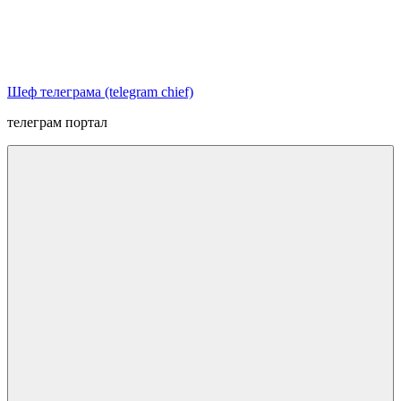
Перейти
к
содержимому
Шеф телеграма (telegram chief)
телеграм портал