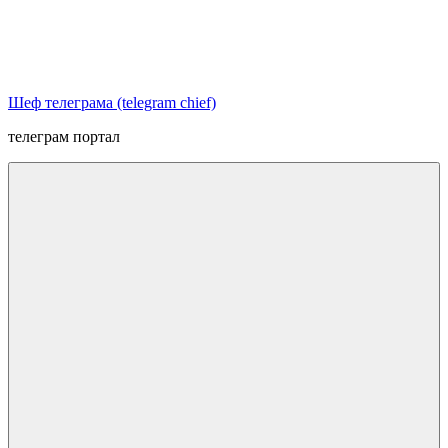
Перейти
к
содержимому
Шеф телеграма (telegram chief)
телеграм портал