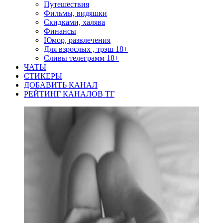
Путешествия
Фильмы, видяшки
Скидками, халява
Финансы
Юмор, развлечения
Для взрослых , трэш 18+
Сливы телеграмм 18+
ЧАТЫ
СТИКЕРЫ
ДОБАВИТЬ КАНАЛ
РЕЙТИНГ КАНАЛОВ ТГ