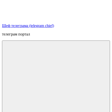
Перейти
к
содержимому
Шеф телеграма (telegram chief)
телеграм портал