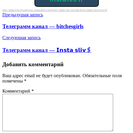
Метки
кекс сливы блогеров
проно знаменитости
проно сливы тик ток
слив фото
сливы блогеров 18
Навигация
Предыдущая запись
по
Телеграмм канал — bitchesgirls
записям
Следующая запись
Телеграмм канал — 𝗜𝗻𝘀𝘁𝗮 𝘀𝗹𝗶𝘃🖇
Добавить комментарий
Ваш адрес email не будет опубликован.
Обязательные поля
помечены
*
Комментарий
*