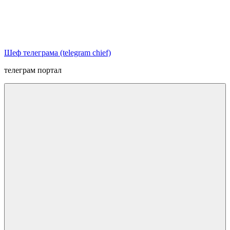
Перейти
к
содержимому
Шеф телеграма (telegram chief)
телеграм портал