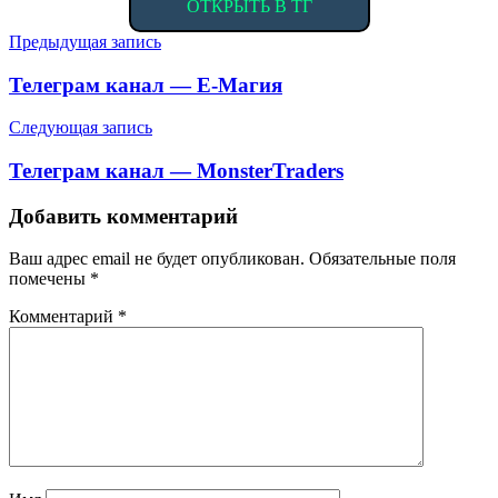
ОТКРЫТЬ В ТГ
Навигация
Предыдущая запись
по
Телеграм канал — Е-Магия
записям
Следующая запись
Телеграм канал — MonsterTraders
Добавить комментарий
Ваш адрес email не будет опубликован.
Обязательные поля
помечены
*
Комментарий
*