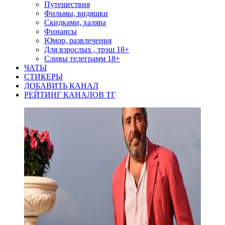
Путешествия
Фильмы, видяшки
Скидками, халява
Финансы
Юмор, развлечения
Для взрослых , трэш 18+
Сливы телеграмм 18+
ЧАТЫ
СТИКЕРЫ
ДОБАВИТЬ КАНАЛ
РЕЙТИНГ КАНАЛОВ ТГ