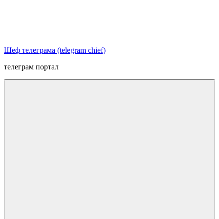
Перейти
к
содержимому
Шеф телеграма (telegram chief)
телеграм портал