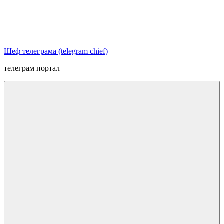
Перейти
к
содержимому
Шеф телеграма (telegram chief)
телеграм портал