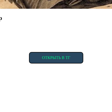
р
ОТКРЫТЬ В ТГ