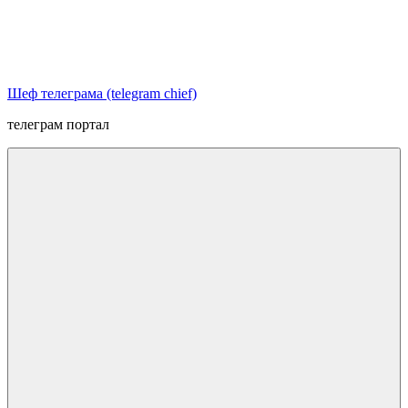
Перейти
к
содержимому
Шеф телеграма (telegram chief)
телеграм портал