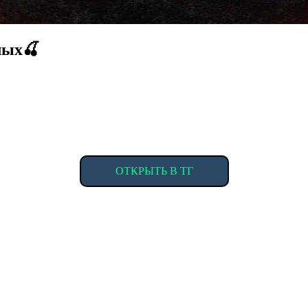
лых🍒
ОТКРЫТЬ В ТГ