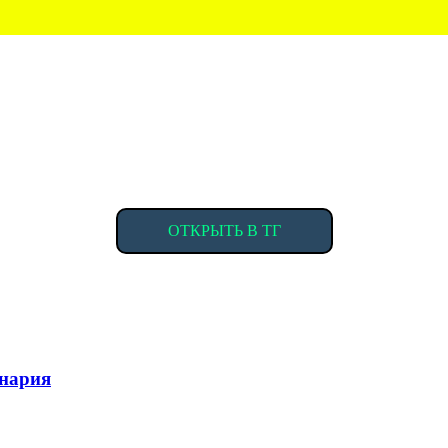
ОТКРЫТЬ В ТГ
нария