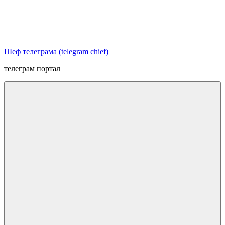
Перейти
к
содержимому
Шеф телеграма (telegram chief)
телеграм портал