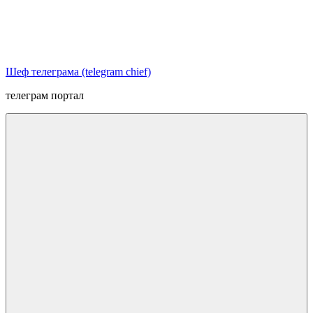
Перейти
к
содержимому
Шеф телеграма (telegram chief)
телеграм портал