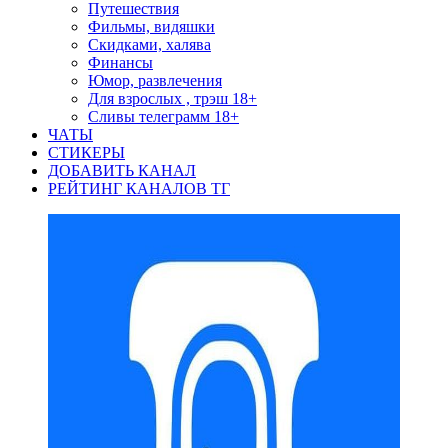
Путешествия
Фильмы, видяшки
Скидками, халява
Финансы
Юмор, развлечения
Для взрослых , трэш 18+
Сливы телеграмм 18+
ЧАТЫ
СТИКЕРЫ
ДОБАВИТЬ КАНАЛ
РЕЙТИНГ КАНАЛОВ ТГ