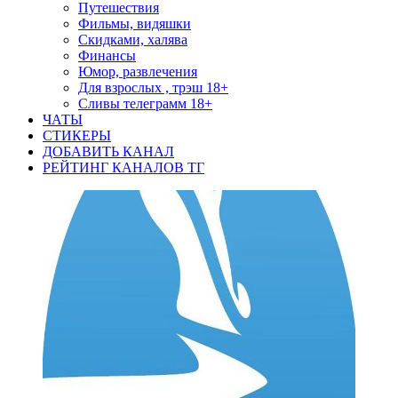
Путешествия
Фильмы, видяшки
Скидками, халява
Финансы
Юмор, развлечения
Для взрослых , трэш 18+
Сливы телеграмм 18+
ЧАТЫ
СТИКЕРЫ
ДОБАВИТЬ КАНАЛ
РЕЙТИНГ КАНАЛОВ ТГ