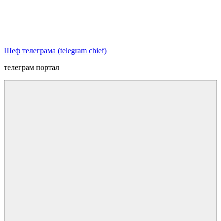
Перейти
к
содержимому
Шеф телеграма (telegram chief)
телеграм портал