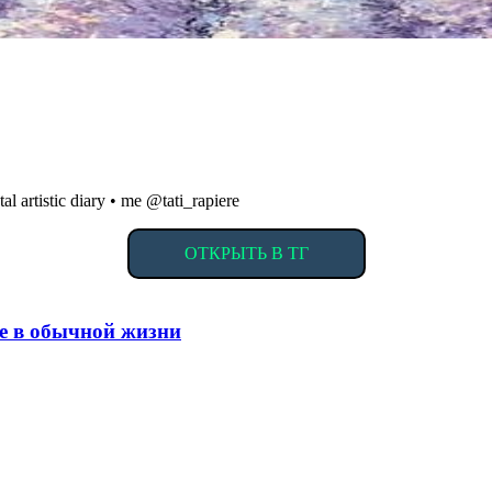
l artistic diary • me @tati_rapiere
ОТКРЫТЬ В ТГ
е в обычной жизни