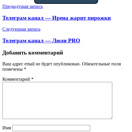
Навигация
Предыдущая запись
по
Телеграм канал — Ирена жарит пирожки
записям
Следующая запись
Телеграм канал — Люди PRO
Добавить комментарий
Ваш адрес email не будет опубликован.
Обязательные поля
помечены
*
Комментарий
*
Имя