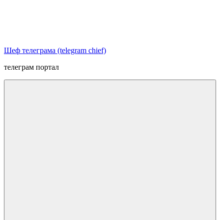
Перейти
к
содержимому
Шеф телеграма (telegram chief)
телеграм портал