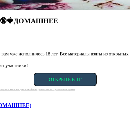
8+ 🔞🍓ДОМАШНЕЕ
о вам уже исполнилось 18 лет. Все материалы взяты из открытых
ят участники!
ОТКРЫТЬ В ТГ
леграмм каналы с домашкой
телеграмм каналы с домашним проно
 ДОМАШНЕЕ)