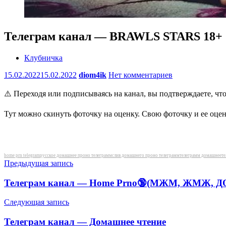
Телеграм канал — BRAWLS STARS 1
Клубничка
15.02.2022
15.02.2022
diom4ik
Нет комментариев
⚠️ Переходя или подписываясь на канал, вы подтверждаете, чт
Тут можно скинуть фоточку на оценку. Свою фоточку и ее оцен
Метки
home prn telegram
русское домашнее проно телеграмм
слив домашнего проно телеграмм
телеграмм домашнее
те
Навигация
Предыдущая запись
по
Телеграм канал — Home Prno🔞(МЖМ, ЖМЖ,
записям
Следующая запись
Телеграм канал — Домашнее чтение