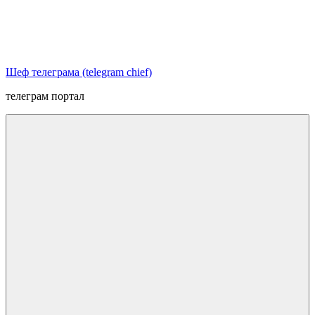
Перейти
к
содержимому
Шеф телеграма (telegram chief)
телеграм портал