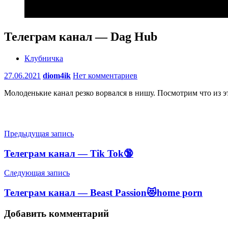
Телеграм канал — Dag Hub
Клубничка
27.06.2021
diom4ik
Нет комментариев
Молоденькие канал резко ворвался в нишу. Посмотрим что из э
Навигация
Предыдущая запись
по
Телеграм канал — Tik Tok🔞
записям
Следующая запись
Телеграм канал — Beast Passion😻home porn
Добавить комментарий