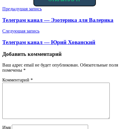
Навигация
Предыдущая запись
по
Телеграм канал — Эзотерика для Валерика
записям
Следующая запись
Телеграм канал — Юрий Хованский
Добавить комментарий
Ваш адрес email не будет опубликован.
Обязательные поля
помечены
*
Комментарий
*
Имя