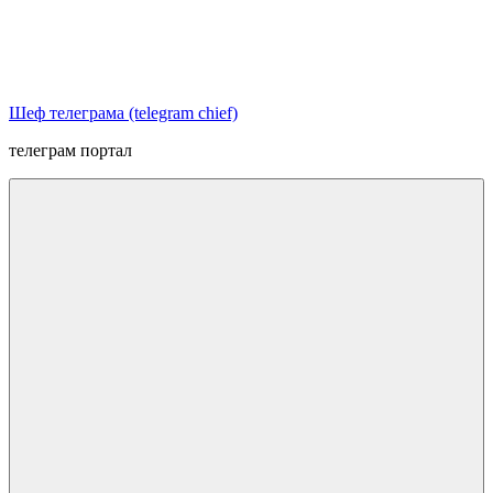
Перейти
к
содержимому
Шеф телеграма (telegram chief)
телеграм портал