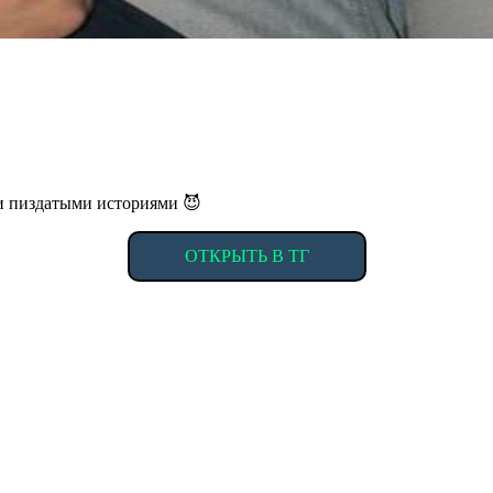
ми пиздатыми историями 😈
ОТКРЫТЬ В ТГ