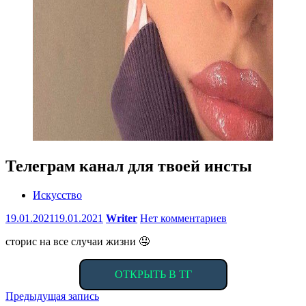
Телеграм канал для твоей инсты
Искусство
19.01.2021
19.01.2021
Writer
Нет комментариев
сторис на все случаи жизни 🤤
ОТКРЫТЬ В ТГ
Навигация
Предыдущая запись