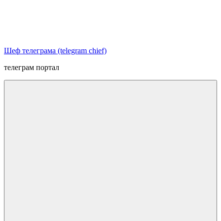
Перейти
к
содержимому
Шеф телеграма (telegram chief)
телеграм портал