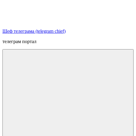
Перейти
к
содержимому
Шеф телеграма (telegram chief)
телеграм портал