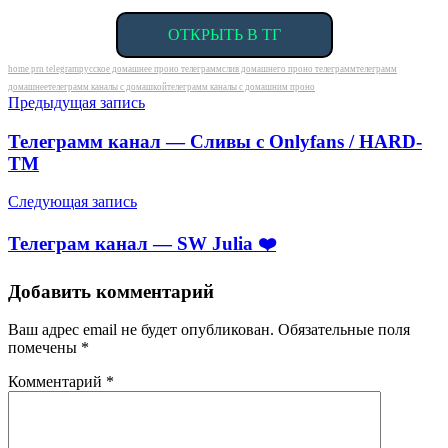
ОТКРЫТЬ В ТГ
Метки
home prn telegram
русское домашнее проно телеграмм
слив домашнего проно телеграмм
телеграмм
домашнее
телеграмм каналы с домашкой
телеграмм каналы с домашним проно
Навигация
Предыдущая запись
по
Телеграмм канал — Сливы с Onlyfans / HARD-
записям
TM
Следующая запись
Телеграм канал — SW Julia ❤️
Добавить комментарий
Ваш адрес email не будет опубликован.
Обязательные поля
помечены
*
Комментарий
*