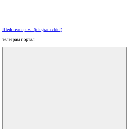
Перейти
к
содержимому
Шеф телеграма (telegram chief)
телеграм портал