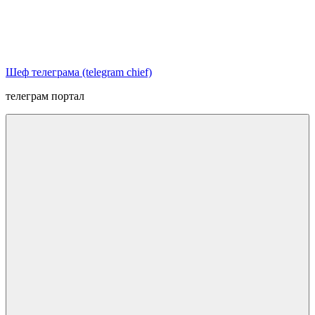
Перейти
к
содержимому
Шеф телеграма (telegram chief)
телеграм портал