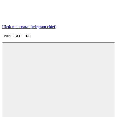
Перейти
к
содержимому
Шеф телеграма (telegram chief)
телеграм портал