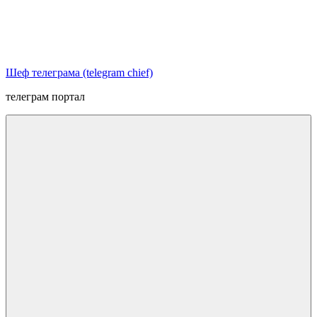
Перейти
к
содержимому
Шеф телеграма (telegram chief)
телеграм портал