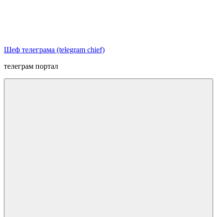
Перейти
к
содержимому
Шеф телеграма (telegram chief)
телеграм портал