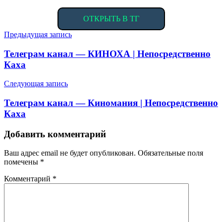
ОТКРЫТЬ В ТГ
Навигация
Предыдущая запись
по
Телеграм канал — КИНОХА | Непосредственно
записям
Каха
Следующая запись
Телеграм канал — Киномания | Непосредственно
Каха
Добавить комментарий
Ваш адрес email не будет опубликован.
Обязательные поля
помечены
*
Комментарий
*