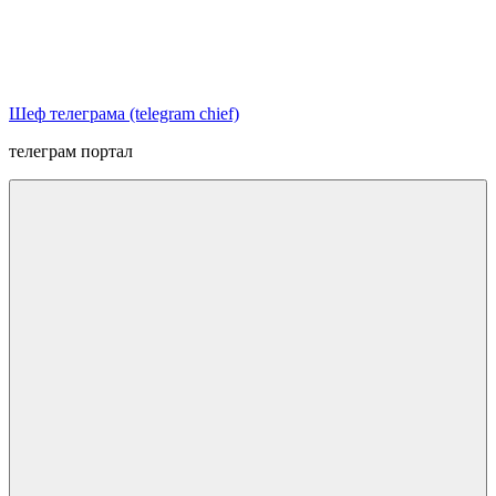
Перейти
к
содержимому
Шеф телеграма (telegram chief)
телеграм портал