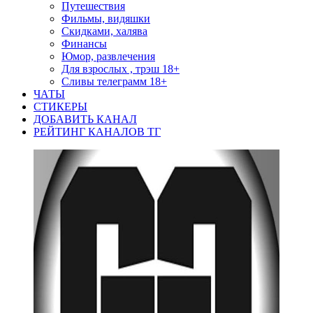
Путешествия
Фильмы, видяшки
Скидками, халява
Финансы
Юмор, развлечения
Для взрослых , трэш 18+
Сливы телеграмм 18+
ЧАТЫ
СТИКЕРЫ
ДОБАВИТЬ КАНАЛ
РЕЙТИНГ КАНАЛОВ ТГ