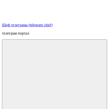
Перейти
к
содержимому
Шеф телеграма (telegram chief)
телеграм портал