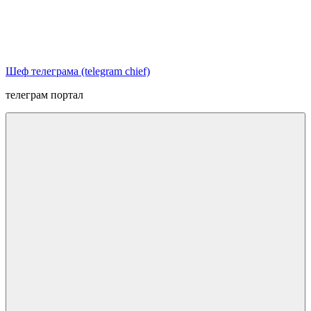
Перейти
к
содержимому
Шеф телеграма (telegram chief)
телеграм портал