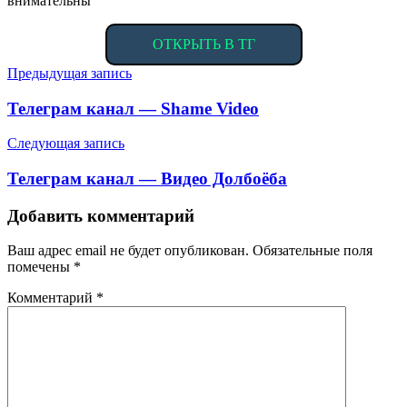
внимательны
ОТКРЫТЬ В ТГ
Навигация
Предыдущая запись
по
Телеграм канал — Shame Video
записям
Следующая запись
Телеграм канал — Видео Долбоёба
Добавить комментарий
Ваш адрес email не будет опубликован.
Обязательные поля
помечены
*
Комментарий
*