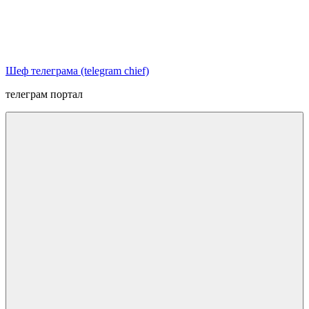
Перейти
к
содержимому
Шеф телеграма (telegram chief)
телеграм портал