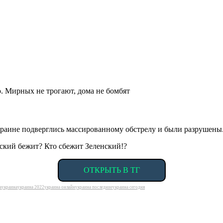
. Мирных не трогают, дома не бомбят
раине подверглись массированному обстрелу и были разрушены
 бежит? Кто сбежит Зеленский!?
ОТКРЫТЬ В ТГ
а
украина
украина 2022
украина онлайн
украина последние
украина сегодня