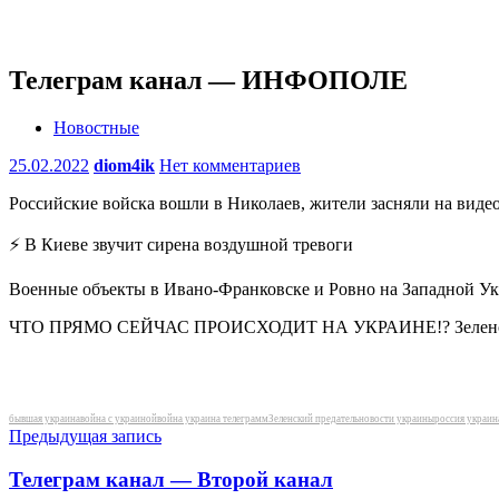
Телеграм канал — ИНФОПОЛЕ
Новостные
25.02.2022
diom4ik
Нет комментариев
Российские войска вошли в Николаев, жители засняли на видео
⚡️ В Киеве звучит сирена воздушной тревоги
Военные объекты в Ивано-Франковске и Ровно на Западной Ук
ЧТО ПРЯМО СЕЙЧАС ПРОИСХОДИТ НА УКРАИНЕ!? Зеленский
Метки
бывшая украина
война с украиной
война украина телеграмм
Зеленский предатель
новости украины
россия украин
Навигация
Предыдущая запись
по
Телеграм канал — Второй канал