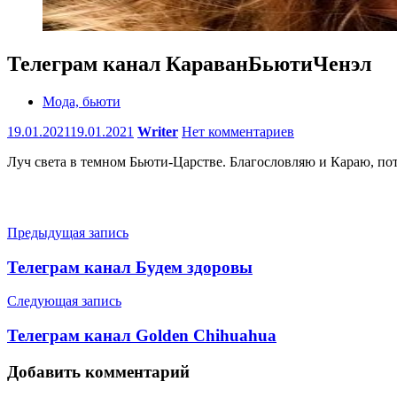
Телеграм канал КараванБьютиЧенэл
Мода, бьюти
19.01.2021
19.01.2021
Writer
Нет комментариев
Луч света в темном Бьюти-Царстве. Благословляю и Караю, по
Навигация
Предыдущая запись
по
Телеграм канал Будем здоровы
записям
Следующая запись
Телеграм канал Golden Chihuahua
Добавить комментарий