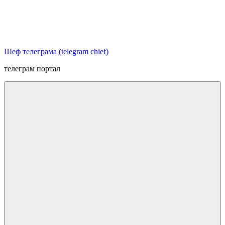
Перейти
к
содержимому
Шеф телеграма (telegram chief)
телеграм портал