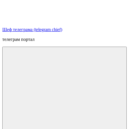
Перейти
к
содержимому
Шеф телеграма (telegram chief)
телеграм портал