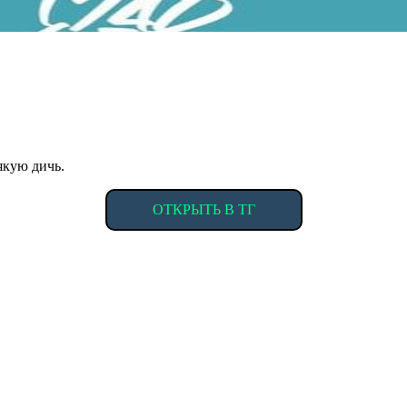
якую дичь.
ОТКРЫТЬ В ТГ