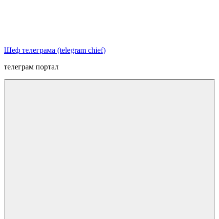
Перейти
к
содержимому
Шеф телеграма (telegram chief)
телеграм портал