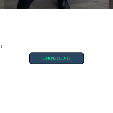
 )
ОТКРЫТЬ В ТГ