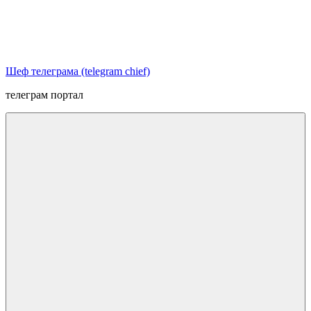
Перейти
к
содержимому
Шеф телеграма (telegram chief)
телеграм портал