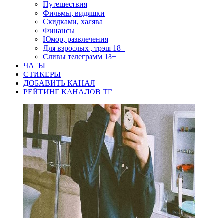
Путешествия
Фильмы, видяшки
Скидками, халява
Финансы
Юмор, развлечения
Для взрослых , трэш 18+
Сливы телеграмм 18+
ЧАТЫ
СТИКЕРЫ
ДОБАВИТЬ КАНАЛ
РЕЙТИНГ КАНАЛОВ ТГ